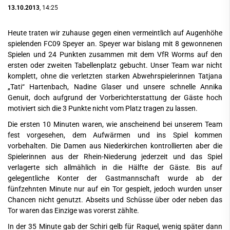
13.10.2013
, 14:25
Heute traten wir zuhause gegen einen vermeintlich auf Augenhöhe
spielenden FC09 Speyer an. Speyer war bislang mit 8 gewonnenen
Spielen und 24 Punkten zusammen mit dem VfR Worms auf den
ersten oder zweiten Tabellenplatz gebucht. Unser Team war nicht
komplett, ohne die verletzten starken Abwehrspielerinnen Tatjana
„Tati“ Hartenbach, Nadine Glaser und unsere schnelle Annika
Genuit, doch aufgrund der Vorberichterstattung der Gäste hoch
motiviert sich die 3 Punkte nicht vom Platz tragen zu lassen.
Die ersten 10 Minuten waren, wie anscheinend bei unserem Team
fest vorgesehen, dem Aufwärmen und ins Spiel kommen
vorbehalten. Die Damen aus Niederkirchen kontrollierten aber die
Spielerinnen aus der Rhein-Niederung jederzeit und das Spiel
verlagerte sich allmählich in die Hälfte der Gäste. Bis auf
gelegentliche Konter der Gastmannschaft wurde ab der
fünfzehnten Minute nur auf ein Tor gespielt, jedoch wurden unser
Chancen nicht genutzt. Abseits und Schüsse über oder neben das
Tor waren das Einzige was vorerst zählte.
In der 35 Minute gab der Schiri gelb für Raquel, wenig später dann