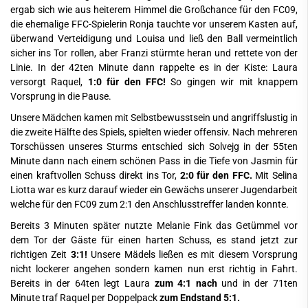
ergab sich wie aus heiterem Himmel die Großchance für den FC09,
die ehemalige FFC-Spielerin Ronja tauchte vor unserem Kasten auf,
überwand Verteidigung und Louisa und ließ den Ball vermeintlich
sicher ins Tor rollen, aber Franzi stürmte heran und rettete von der
Linie. In der 42ten Minute dann rappelte es in der Kiste: Laura
versorgt Raquel,
1:0 für den FFC!
So gingen wir mit knappem
Vorsprung in die Pause.
Unsere Mädchen kamen mit Selbstbewusstsein und angriffslustig in
die zweite Hälfte des Spiels, spielten wieder offensiv. Nach mehreren
Torschüssen unseres Sturms entschied sich Solvejg in der 55ten
Minute dann nach einem schönen Pass in die Tiefe von Jasmin für
einen kraftvollen Schuss direkt ins Tor,
2:0 für den FFC.
Mit Selina
Liotta war es kurz darauf wieder ein Gewächs unserer Jugendarbeit
welche für den FC09 zum 2:1 den Anschlusstreffer landen konnte.
Bereits 3 Minuten später nutzte Melanie Fink das Getümmel vor
dem Tor der Gäste für einen harten Schuss, es stand jetzt zur
richtigen Zeit
3:1!
Unsere Mädels ließen es mit diesem Vorsprung
nicht lockerer angehen sondern kamen nun erst richtig in Fahrt.
Bereits in der 64ten legt Laura
zum 4:1 nach
und in der 71ten
Minute traf Raquel per Doppelpack
zum Endstand 5:1.