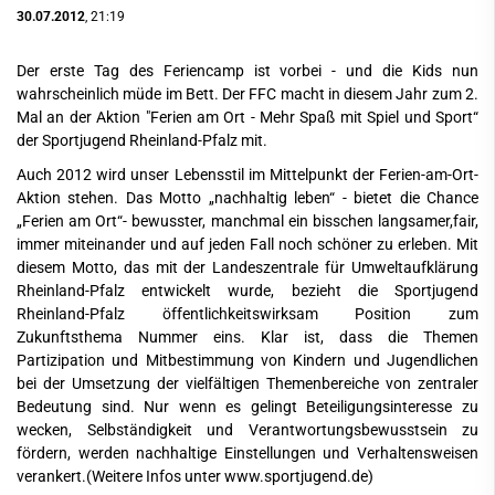
30.07.2012
, 21:19
Der erste Tag des Feriencamp ist vorbei - und die Kids nun
wahrscheinlich müde im Bett. Der FFC macht in diesem Jahr zum 2.
Mal an der Aktion "Ferien am Ort - Mehr Spaß mit Spiel und Sport“
der Sportjugend Rheinland-Pfalz mit.
Auch 2012 wird unser Lebensstil im Mittelpunkt der Ferien-am-Ort-
Aktion stehen. Das Motto „nachhaltig leben“ - bietet die Chance
„Ferien am Ort“- bewusster, manchmal ein bisschen langsamer,fair,
immer miteinander und auf jeden Fall noch schöner zu erleben. Mit
diesem Motto, das mit der Landeszentrale für Umweltaufklärung
Rheinland-Pfalz entwickelt wurde, bezieht die Sportjugend
Rheinland-Pfalz öffentlichkeitswirksam Position zum
Zukunftsthema Nummer eins. Klar ist, dass die Themen
Partizipation und Mitbestimmung von Kindern und Jugendlichen
bei der Umsetzung der vielfältigen Themenbereiche von zentraler
Bedeutung sind. Nur wenn es gelingt Beteiligungsinteresse zu
wecken, Selbständigkeit und Verantwortungsbewusstsein zu
fördern, werden nachhaltige Einstellungen und Verhaltensweisen
verankert.(Weitere Infos unter
www.sportjugend.de
)