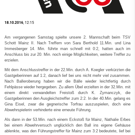
18.10.2016
, 12:15
Am vergangenen Samstag spielte unsere 2. Mannschaft beim TSV
Schott Mainz II. Nach Treffern von Sara Berthold 11.Min. und Lina
Immesberger 14. Min. führte man schnell mit 0:2, hatten auch im
Anschluss bis zur 20. Min. noch einige Möglichkeiten, weitere Treffer zu
erzielen.
Mit dem Anschlusstreffer in der 22.Min. durch A. Koegler verkürzten die
Gastgeberinnen auf 1:2, danach lief bei uns nicht mehr viel zusammen.
Nach Balleroberung haben wir die Bälle wieder leichtfertig durch
Fehlpässe wieder hergegeben. Zu allem Übel erzielten in der 32.Min. mit
einem direkt verwandelten Freistoß durch K. Zymanczyk, die
Gastgeberinnen den Ausgleichstreffer zum 2:2. In der 40.Min. gelang es
Gina Eisel, zwar die gegnerische Torfrau auszuspielen, doch eine
Abwehrspielerin verhinderte eine erneute Führung.
Als dann in der 53.Min. nach einem Eckstoß für Mainz, Nathalie Erbes
bei einem Abwehrversuch unglücklich den Ball ins eigene Gehäuse
ablenkte, was den Führungstreffer für Mainz zum 3:2 bedeutete, lief bei