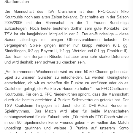
Startformation.
Die Mannschaft des TSV Crailsheim ist dem FFC-Coach Niko
Koutroubis noch aus alten Zeiten bekannt. Er schaffte es in der Saison
2005/2006 mit der Mannschaft in die 1. Frauen Bundesliga
aufzusteigen. Noch heute bestehen dorthin sehr gute Kontakte. Der
TSV ist ein langjähriges Mitglied in der 2. Frauen-Bundesliga – diese
Saison allerdings mit einigen Offensivproblemen belastet. Die
vergangenen Spiele gingen immer nur knapp verloren (0:1 gg.
Sindelfingen, 0:2 gg. Bayern II, 1:2 gg. Wetzlar und 0:1 gg. Frankfurt II).
Das Team um Benjamin Röseke hat aber eine sehr starke Defensive
und wird deshalb sehr schwer zu knacken sein.
„Am kommenden Wochenende wird es eine 50:50 Chance geben das
Spiel zu unseren Gunsten zu entscheiden. Es werden Kleinigkeiten
entscheiden, ob wir es schaffen die Punkte zu entführen oder ob es
Crailsheim gelingt, die Punkte zu Hause zu halten“ – so FFC-Cheftrainer
Koutroubis. Für den 1. FFC Niederkirchen spricht, dass die Mannschaft
durch die bereits erreichten 4 Punkte Selbstvertrauen getankt hat. Der
TSV Crailsheim hingegen ist durch die 2. DFB-Pokal Runde im
Spielrhythmus. Das Match wird aber für beide Mannschaften
richtungsweisend für die Zukunft sein. „Für mich als FFC-Coach wird es
in den 90. Spielminuten keine Freunde geben – wir wollen das Match
unbedingt gewinnen und weitere 3 Punkte auf unserem Konto