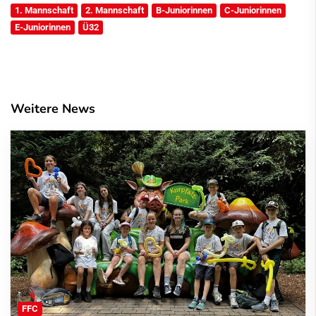
1. Mannschaft
2. Mannschaft
B-Juniorinnen
C-Juniorinnen
E-Juniorinnen
Ü32
Weitere News
FFC