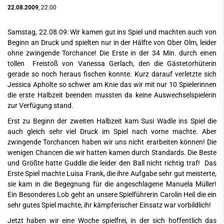
22.08.2009
, 22:00
Samstag, 22.08.09: Wir kamen gut ins Spiel und machten auch von
Beginn an Druck und spielten nur in der Hälfte von Ober Olm, leider
ohne zwingende Torchance! Die Erste in der 34 Min. durch einen
tollen Freistoß von Vanessa Gerlach, den die Gästetorhüterin
gerade so noch heraus fischen konnte. Kurz darauf verletzte sich
Jessica Apholte so schwer am Knie das wir mit nur 10 Spielerinnen
die erste Halbzeit beenden mussten da keine Auswechselspielerin
zur Verfügung stand.
Erst zu Beginn der zweiten Halbzeit kam Susi Wadle ins Spiel die
auch gleich sehr viel Druck im Spiel nach vorne machte. Aber
zwingende Torchancen haben wir uns nicht erarbeiten können! Die
wenigen Chancen die wir hatten kamen durch Standards. Die Beste
und Größte hatte Guddle die leider den Ball nicht richtig traf! Das
Erste Spiel machte Luisa Frank, die ihre Aufgabe sehr gut meisterte,
sie kam in die Begegnung für die angeschlagene Manuela Müller!
Ein Besonderes Lob geht an unsere Spielführerin Carolin Heil die ein
sehr gutes Spiel machte, ihr kämpferischer Einsatz war vorbildlich!
Jetzt haben wir eine Woche spielfrei, in der sich hoffentlich das