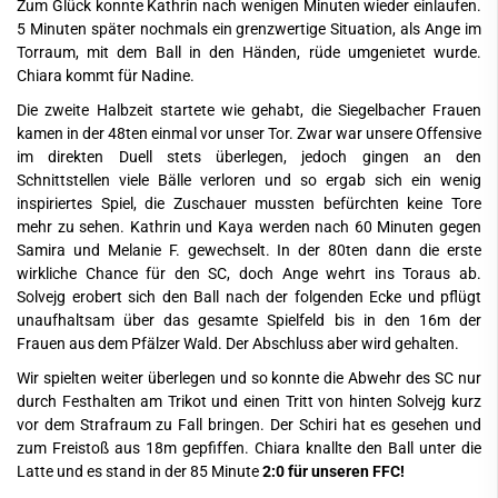
Zum Glück konnte Kathrin nach wenigen Minuten wieder einlaufen.
5 Minuten später nochmals ein grenzwertige Situation, als Ange im
Torraum, mit dem Ball in den Händen, rüde umgenietet wurde.
Chiara kommt für Nadine.
Die zweite Halbzeit startete wie gehabt, die Siegelbacher Frauen
kamen in der 48ten einmal vor unser Tor. Zwar war unsere Offensive
im direkten Duell stets überlegen, jedoch gingen an den
Schnittstellen viele Bälle verloren und so ergab sich ein wenig
inspiriertes Spiel, die Zuschauer mussten befürchten keine Tore
mehr zu sehen. Kathrin und Kaya werden nach 60 Minuten gegen
Samira und Melanie F. gewechselt. In der 80ten dann die erste
wirkliche Chance für den SC, doch Ange wehrt ins Toraus ab.
Solvejg erobert sich den Ball nach der folgenden Ecke und pflügt
unaufhaltsam über das gesamte Spielfeld bis in den 16m der
Frauen aus dem Pfälzer Wald. Der Abschluss aber wird gehalten.
Wir spielten weiter überlegen und so konnte die Abwehr des SC nur
durch Festhalten am Trikot und einen Tritt von hinten Solvejg kurz
vor dem Strafraum zu Fall bringen. Der Schiri hat es gesehen und
zum Freistoß aus 18m gepfiffen. Chiara knallte den Ball unter die
Latte und es stand in der 85 Minute
2:0 für unseren FFC!