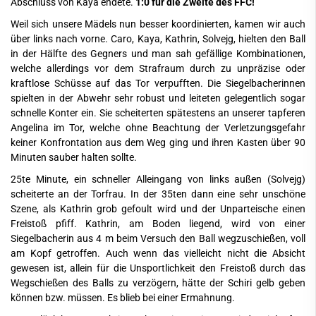
Abschluss von Kaya endete.
1:0 für die Zweite des FFC!
Weil sich unsere Mädels nun besser koordinierten, kamen wir auch
über links nach vorne. Caro, Kaya, Kathrin, Solvejg, hielten den Ball
in der Hälfte des Gegners und man sah gefällige Kombinationen,
welche allerdings vor dem Strafraum durch zu unpräzise oder
kraftlose Schüsse auf das Tor verpufften. Die Siegelbacherinnen
spielten in der Abwehr sehr robust und leiteten gelegentlich sogar
schnelle Konter ein. Sie scheiterten spätestens an unserer tapferen
Angelina im Tor, welche ohne Beachtung der Verletzungsgefahr
keiner Konfrontation aus dem Weg ging und ihren Kasten über 90
Minuten sauber halten sollte.
25te Minute, ein schneller Alleingang von links außen (Solvejg)
scheiterte an der Torfrau. In der 35ten dann eine sehr unschöne
Szene, als Kathrin grob gefoult wird und der Unparteische einen
Freistoß pfiff. Kathrin, am Boden liegend, wird von einer
Siegelbacherin aus 4 m beim Versuch den Ball wegzuschießen, voll
am Kopf getroffen. Auch wenn das vielleicht nicht die Absicht
gewesen ist, allein für die Unsportlichkeit den Freistoß durch das
Wegschießen des Balls zu verzögern, hätte der Schiri gelb geben
können bzw. müssen. Es blieb bei einer Ermahnung.