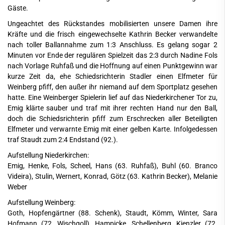
Gäste.
Ungeachtet des Rückstandes mobilisierten unsere Damen ihre
Kräfte und die frisch eingewechselte Kathrin Becker verwandelte
nach toller Ballannahme zum 1:3 Anschluss. Es gelang sogar 2
Minuten vor Ende der regulären Spielzeit das 2:3 durch Nadine Fols
nach Vorlage Ruhfaß und die Hoffnung auf einen Punktgewinn war
kurze Zeit da, ehe Schiedsrichterin Stadler einen Elfmeter für
Weinberg pfiff, den außer ihr niemand auf dem Sportplatz gesehen
hatte. Eine Weinberger Spielerin lief auf das Niederkirchener Tor zu,
Emig klärte sauber und traf mit ihrer rechten Hand nur den Ball,
doch die Schiedsrichterin pfiff zum Erschrecken aller Beteiligten
Elfmeter und verwarnte Emig mit einer gelben Karte. Infolgedessen
traf Staudt zum 2:4 Endstand (92.).
Aufstellung Niederkirchen:
Emig, Henke, Fols, Scheel, Hans (63. Ruhfaß), Buhl (60. Branco
Videira), Stulin, Wernert, Konrad, Götz (63. Kathrin Becker), Melanie
Weber
Aufstellung Weinberg:
Goth, Hopfengärtner (88. Schenk), Staudt, Kömm, Winter, Sara
Hofmann (72. Wischgoll), Hampicke, Schellenberg, Kienzler (72.