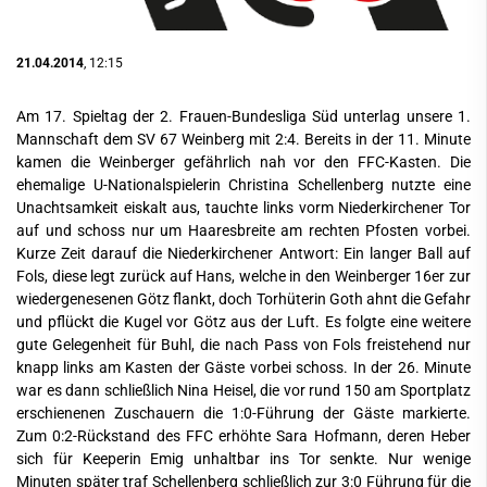
21.04.2014
, 12:15
Am 17. Spieltag der 2. Frauen-Bundesliga Süd unterlag unsere 1.
Mannschaft dem SV 67 Weinberg mit 2:4. Bereits in der 11. Minute
kamen die Weinberger gefährlich nah vor den FFC-Kasten. Die
ehemalige U-Nationalspielerin Christina Schellenberg nutzte eine
Unachtsamkeit eiskalt aus, tauchte links vorm Niederkirchener Tor
auf und schoss nur um Haaresbreite am rechten Pfosten vorbei.
Kurze Zeit darauf die Niederkirchener Antwort: Ein langer Ball auf
Fols, diese legt zurück auf Hans, welche in den Weinberger 16er zur
wiedergenesenen Götz flankt, doch Torhüterin Goth ahnt die Gefahr
und pflückt die Kugel vor Götz aus der Luft. Es folgte eine weitere
gute Gelegenheit für Buhl, die nach Pass von Fols freistehend nur
knapp links am Kasten der Gäste vorbei schoss. In der 26. Minute
war es dann schließlich Nina Heisel, die vor rund 150 am Sportplatz
erschienenen Zuschauern die 1:0-Führung der Gäste markierte.
Zum 0:2-Rückstand des FFC erhöhte Sara Hofmann, deren Heber
sich für Keeperin Emig unhaltbar ins Tor senkte. Nur wenige
Minuten später traf Schellenberg schließlich zur 3:0 Führung für die