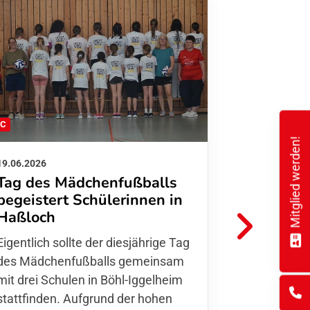
FC
FFC
Mitglied werden!
19.06.2026
01.06.2026
Tag des Mädchenfußballs
Danke d
begeistert Schülerinnen in
FFC Jugendl
Haßloch
Hoffmann u
Eigentlich sollte der diesjährige Tag
Thomas Fo
des Mädchenfußballs gemeinsam
den 30.05. 
mit drei Schulen in Böhl-Iggelheim
Nationalma
stattfinden. Aufgrund der hohen
Finnla…