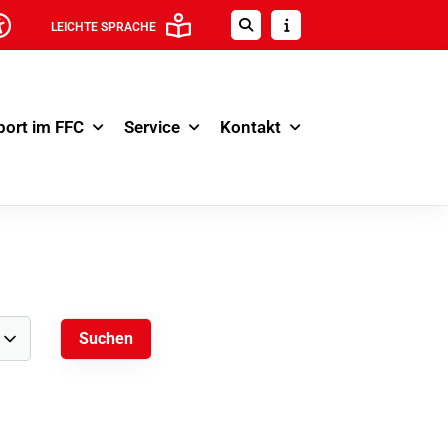
LEICHTE SPRACHE
port im FFC
Service
Kontakt