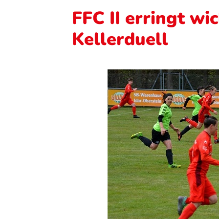
FFC II erringt wi
Kellerduell