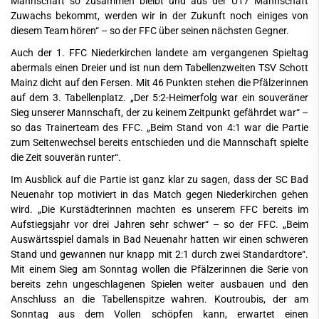
Mannschaft so zusammen bleibt und aus der U17 Mannschaft
Zuwachs bekommt, werden wir in der Zukunft noch einiges von
diesem Team hören“ – so der FFC über seinen nächsten Gegner.
Auch der 1. FFC Niederkirchen landete am vergangenen Spieltag
abermals einen Dreier und ist nun dem Tabellenzweiten TSV Schott
Mainz dicht auf den Fersen. Mit 46 Punkten stehen die Pfälzerinnen
auf dem 3. Tabellenplatz. „Der 5:2-Heimerfolg war ein souveräner
Sieg unserer Mannschaft, der zu keinem Zeitpunkt gefährdet war“ –
so das Trainerteam des FFC. „Beim Stand von 4:1 war die Partie
zum Seitenwechsel bereits entschieden und die Mannschaft spielte
die Zeit souverän runter“.
Im Ausblick auf die Partie ist ganz klar zu sagen, dass der SC Bad
Neuenahr top motiviert in das Match gegen Niederkirchen gehen
wird. „Die Kurstädterinnen machten es unserem FFC bereits im
Aufstiegsjahr vor drei Jahren sehr schwer“ – so der FFC. „Beim
Auswärtsspiel damals in Bad Neuenahr hatten wir einen schweren
Stand und gewannen nur knapp mit 2:1 durch zwei Standardtore“.
Mit einem Sieg am Sonntag wollen die Pfälzerinnen die Serie von
bereits zehn ungeschlagenen Spielen weiter ausbauen und den
Anschluss an die Tabellenspitze wahren. Koutroubis, der am
Sonntag aus dem Vollen schöpfen kann, erwartet einen