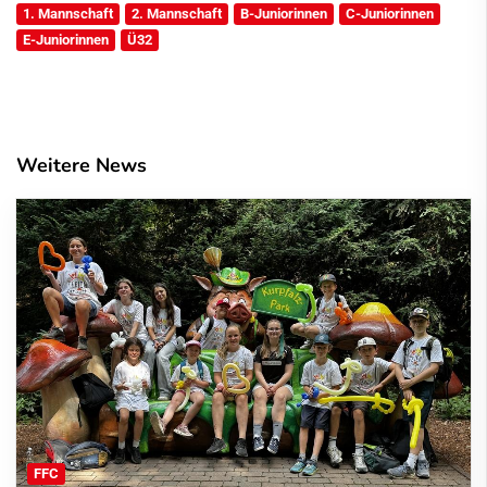
1. Mannschaft
2. Mannschaft
B-Juniorinnen
C-Juniorinnen
E-Juniorinnen
Ü32
Weitere News
FFC