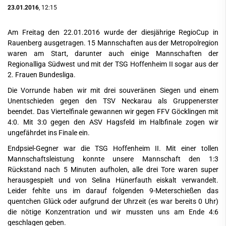
23.01.2016
, 12:15
Am Freitag den 22.01.2016 wurde der diesjährige RegioCup in
Rauenberg ausgetragen. 15 Mannschaften aus der Metropolregion
waren am Start, darunter auch einige Mannschaften der
Regionalliga Südwest und mit der TSG Hoffenheim II sogar aus der
2. Frauen Bundesliga.
Die Vorrunde haben wir mit drei souveränen Siegen und einem
Unentschieden gegen den TSV Neckarau als Gruppenerster
beendet. Das Viertelfinale gewannen wir gegen FFV Göcklingen mit
4:0. Mit 3:0 gegen den ASV Hagsfeld im Halbfinale zogen wir
ungefährdet ins Finale ein.
Endpsiel-Gegner war die TSG Hoffenheim II. Mit einer tollen
Mannschaftsleistung konnte unsere Mannschaft den 1:3
Rückstand nach 5 Minuten aufholen, alle drei Tore waren super
herausgespielt und von Selina Hünerfauth eiskalt verwandelt.
Leider fehlte uns im darauf folgenden 9-Meterschießen das
quentchen Glück oder aufgrund der Uhrzeit (es war bereits 0 Uhr)
die nötige Konzentration und wir mussten uns am Ende 4:6
geschlagen geben.