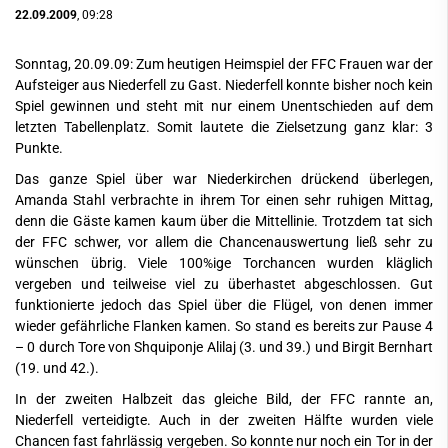
22.09.2009
, 09:28
Sonntag, 20.09.09: Zum heutigen Heimspiel der FFC Frauen war der
Aufsteiger aus Niederfell zu Gast. Niederfell konnte bisher noch kein
Spiel gewinnen und steht mit nur einem Unentschieden auf dem
letzten Tabellenplatz. Somit lautete die Zielsetzung ganz klar: 3
Punkte.
Das ganze Spiel über war Niederkirchen drückend überlegen,
Amanda Stahl verbrachte in ihrem Tor einen sehr ruhigen Mittag,
denn die Gäste kamen kaum über die Mittellinie. Trotzdem tat sich
der FFC schwer, vor allem die Chancenauswertung ließ sehr zu
wünschen übrig. Viele 100%ige Torchancen wurden kläglich
vergeben und teilweise viel zu überhastet abgeschlossen. Gut
funktionierte jedoch das Spiel über die Flügel, von denen immer
wieder gefährliche Flanken kamen. So stand es bereits zur Pause 4
– 0 durch Tore von Shquiponje Alilaj (3. und 39.) und Birgit Bernhart
(19. und 42.).
In der zweiten Halbzeit das gleiche Bild, der FFC rannte an,
Niederfell verteidigte. Auch in der zweiten Hälfte wurden viele
Chancen fast fahrlässig vergeben. So konnte nur noch ein Tor in der