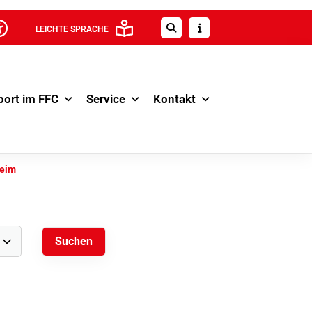
LEICHTE SPRACHE
port im FFC
Service
Kontakt
heim