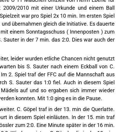
t 2009/2010 mit einer Urkunde und einem Ball
Spielzeit war pro Spiel 2x 10 min. Im ersten Spiel
und übernahmen gleich die Initiative. Es dauerte
n. mit einem Sonntagsschuss ( Innenposten ) zum
S. Sauter in der 7 min. das 2:0. Dies war auch der
iter, leider wurden etliche Chancen nicht genutzt
warten bis S. Sauter nach einem Eckball von C.
Im 2. Spiel traf der FFC auf die Mannschaft aus
ch S. Sauter das 1:0 fiel. Auch in diesem Spiel
 Mädels auf und so ergaben sich immer wieder
erden konnten. Mit 1:0 ging es in die Pause.
weiter. C. Göpel traf in der 13. min die Querlatte.
rt in diesem Spiel einläuten. In der 15. min traf
ssler zum 2:0. Eine Minute später in der 16 min.
3:0. Wiederum ist es C. Rössler die in der 19 min.