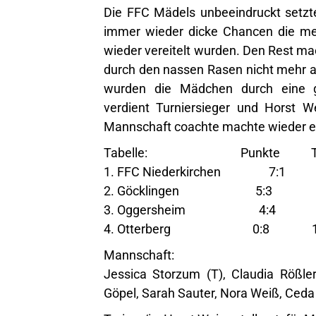
Die FFC Mädels unbeeindruckt setzten 
immer wieder dicke Chancen die mei
wieder vereitelt wurden. Den Rest ma
durch den nassen Rasen nicht mehr a
wurden die Mädchen durch eine g
verdient Turniersieger und Horst W
Mannschaft coachte machte wieder e
Tabelle: Punkte To
1. FFC Niederkirchen 7:1
2. Göcklingen 5:3 5
3. Oggersheim 4:4 6
4. Otterberg 0:8 1
Mannschaft:
Jessica Storzum (T), Claudia Rößle
Göpel, Sarah Sauter, Nora Weiß, Ced
Trainer/in: Horst Weiss stellvert. f