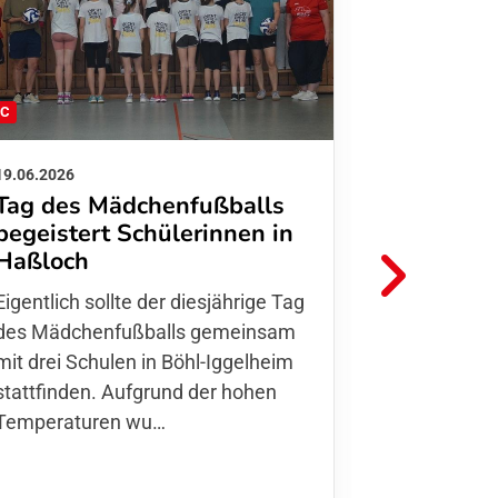
FC
FFC
19.06.2026
01.06.2026
Tag des Mädchenfußballs
Danke d
begeistert Schülerinnen in
FFC Jugendl
Haßloch
Hoffmann u
Eigentlich sollte der diesjährige Tag
Thomas Fo
des Mädchenfußballs gemeinsam
den 30.05. 
mit drei Schulen in Böhl-Iggelheim
Nationalma
stattfinden. Aufgrund der hohen
Finnla…
Temperaturen wu…