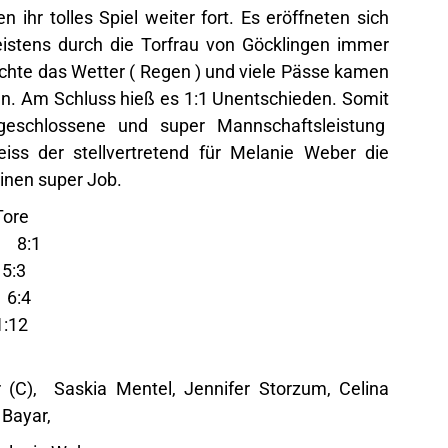
ihr tolles Spiel weiter fort. Es eröffneten sich
stens durch die Torfrau von Göcklingen immer
chte das Wetter ( Regen ) und viele Pässe kamen
n. Am Schluss hieß es 1:1 Unentschieden. Somit
eschlossene und super Mannschaftsleistung
eiss der stellvertretend für Melanie Weber die
inen super Job.
re
 8:1
:3
:4
:12
r (C), Saskia Mentel, Jennifer Storzum, Celina
a Bayar,
ür Melanie Weber