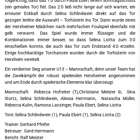
folgerichtig, dass das 1:0 durch Paula Ebert einem Sonntagsschuss
(ein geniales Tor) fiel. Das 2:0 ließ nicht lange auf sich warten, ein
erneuter Eckball durch Selina Schlindwein direkt auf das Tor
gezogen lenkte die Auswahl – Torhüterin ins Tor. Dann wurde eines
der Herxheimer Mädchen nach mehrfachen Foulspiel ebenfalls mit
gelb verwarnt. Das Spiel wurde immer flüssiger und die
Kombinationen immer besser, so dass Selina Liotta zum 3:0
einschießen konnte, die auch das Tor zum Endstand 4:0 erzielte.
Einige hochkarätige Torchancen wurden durch die Torhüterin von
Herxheim vereitelt.
Ein verdienter Sieg unserer U13 – Mannschaft, denn unser Team hat
die Zweikämpfe der robust spielenden Herxheimer angenommen
und am Ende durch spielerische Elemente klar überzeugt.
Mannschaft: Rebecca Hofreiter (T),Christiane Meister ©, Sina
Stortz, Selina Schlindwein, Alessa Herrmann, Natascha Müller,
Rebecca Kuhn, Ramona Lanzinger, Paula Ebert, Selina Liotta
Tore: Selina Schlindwein (1), Paula Ebert (1), Selina Liotta (2)
Trainer: Gerhard Pfeifer
Betreuer: Gerd Herrmann
Bericht: Ralf Meister