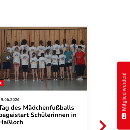
Mitglied werden!
FC
FFC
19.06.2026
01.06.2026
Tag des Mädchenfußballs
Danke d
begeistert Schülerinnen in
FFC Jugendl
Haßloch
Hoffmann u