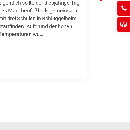
Eigentlich sollte der diesjährige Tag
Thomas Fo
des Mädchenfußballs gemeinsam
den 30.05. 
mit drei Schulen in Böhl-Iggelheim
Nationalma
stattfinden. Aufgrund der hohen
Finnla…
Temperaturen wu…