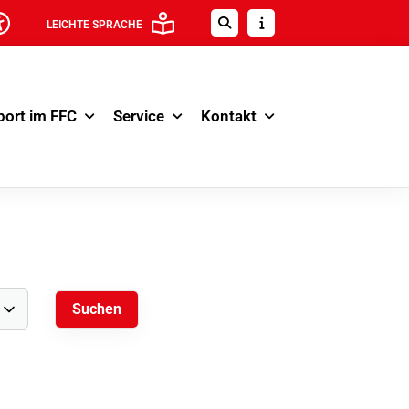
LEICHTE SPRACHE
port im FFC
Service
Kontakt