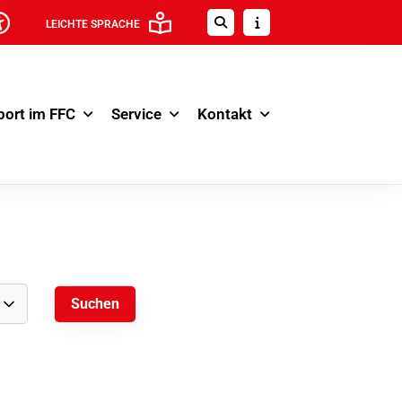
LEICHTE SPRACHE
port im FFC
Service
Kontakt