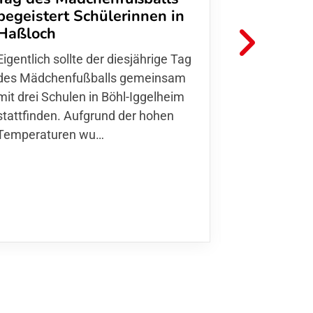
begeistert Schülerinnen in
FFC Jugendl
Haßloch
Hoffmann u
Eigentlich sollte der diesjährige Tag
Thomas Fo
des Mädchenfußballs gemeinsam
den 30.05. 
mit drei Schulen in Böhl-Iggelheim
Nationalma
stattfinden. Aufgrund der hohen
Finnla…
Temperaturen wu…