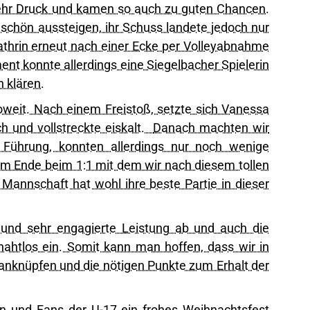
hr Druck und kamen so auch zu guten Chancen.
 schön aussteigen, ihr Schuss landete jedoch nur
thrin erneut nach einer Ecke per Volleyabnahme
nt konnte allerdings eine Siegelbacher Spielerin
n klären.
oweit. Nach einem Freistoß, setzte sich Vanessa
 und vollstreckte eiskalt.
Danach machten wir
 Führung, konnten allerdings nur noch wenige
am Ende beim 1:1 mit dem wir nach diesem tollen
 Mannschaft hat wohl ihre beste Partie in dieser
le und sehr engagierte Leistung ab und auch die
nahtlos ein. Somit kann man hoffen, dass wir in
anknüpfen und die nötigen Punkte zum Erhalt der
ern und Fans der U-17 ein frohes Weihnachtsfest