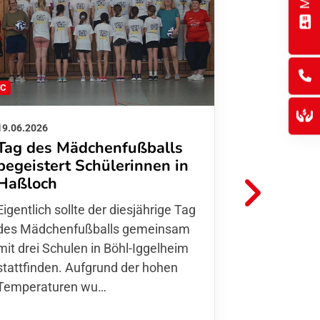
FC
FFC
19.06.2026
01.06.2026
Tag des Mädchenfußballs
Danke d
begeistert Schülerinnen in
FFC Jugendl
Haßloch
Hoffmann u
Eigentlich sollte der diesjährige Tag
Thomas Fo
des Mädchenfußballs gemeinsam
den 30.05. 
mit drei Schulen in Böhl-Iggelheim
Nationalma
stattfinden. Aufgrund der hohen
Finnla…
Temperaturen wu…