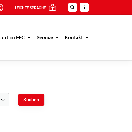
LEICHTE SPRACHE
port im FFC
Service
Kontakt