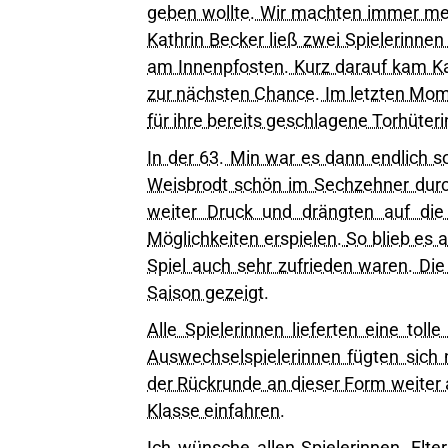
geben wollte. Wir machten immer me
Kathrin Becker ließ zwei Spielerinnen
am Innenpfosten. Kurz darauf kam Ka
zur nächsten Chance. Im letzten Mome
für ihre bereits geschlagene Torhüteri
In der 63. Min war es dann endlich s
Weisbrodt schön im Sechzehner durch
weiter Druck und drängten auf die
Möglichkeiten erspielen.
So blieb es 
Spiel auch sehr zufrieden waren. Die
Saison gezeigt.
Alle Spielerinnen lieferten eine tol
Auswechselspielerinnen fügten sich 
der Rückrunde an dieser Form weiter 
Klasse einfahren.
Ich wünsche allen Spielerinnen, Elt