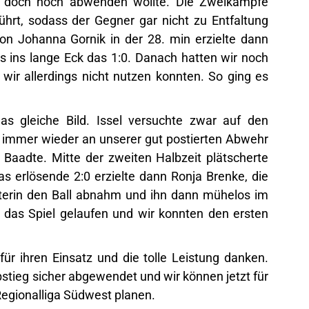
 doch noch abwenden wollte. Die Zweikämpfe
hrt, sodass der Gegner gar nicht zu Entfaltung
n Johanna Gornik in der 28. min erzielte dann
s ins lange Eck das 1:0. Danach hatten wir noch
 wir allerdings nicht nutzen konnten. So ging es
das gleiche Bild. Issel versuchte zwar auf den
r immer wieder an unserer gut postierten Abwehr
 Baadte. Mitte der zweiten Halbzeit plätscherte
as erlösende 2:0 erzielte dann Ronja Brenke, die
hüterin den Ball abnahm und ihn dann mühelos im
 das Spiel gelaufen und wir konnten den ersten
ür ihren Einsatz und die tolle Leistung danken.
stieg sicher abgewendet und wir können jetzt für
Regionalliga Südwest planen.