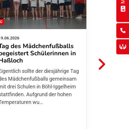
FC
FFC
19.06.2026
01.06.2026
Tag des Mädchenfußballs
Danke d
begeistert Schülerinnen in
FFC Jugendl
Haßloch
Hoffmann u
Eigentlich sollte der diesjährige Tag
Thomas Fo
des Mädchenfußballs gemeinsam
den 30.05. 
mit drei Schulen in Böhl-Iggelheim
Nationalma
stattfinden. Aufgrund der hohen
Finnla…
Temperaturen wu…