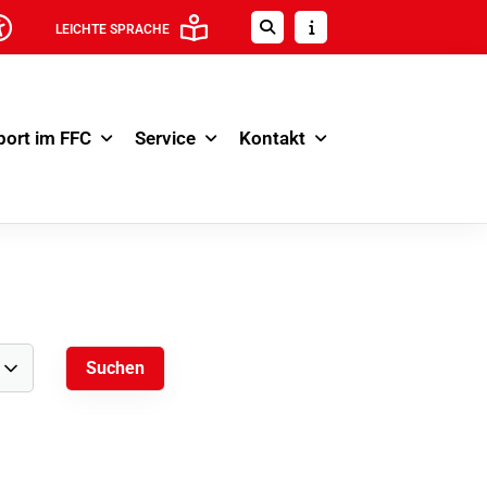
LEICHTE SPRACHE
port im FFC
Service
Kontakt