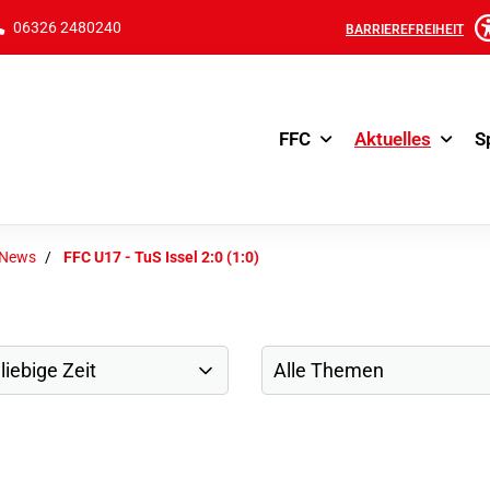
06326 2480240
BARRIEREFREIHEIT
FFC
Aktuelles
S
-News
FFC U17 - TuS Issel 2:0 (1:0)