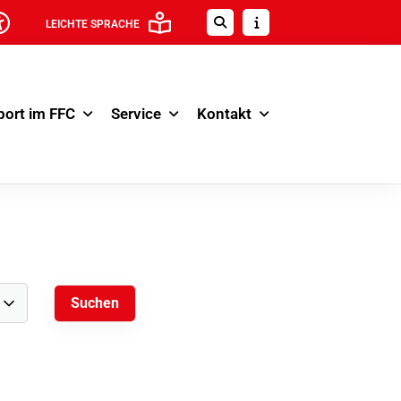
LEICHTE SPRACHE
port im FFC
Service
Kontakt