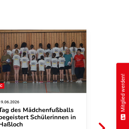
Mitglied werden!
FC
FFC
19.06.2026
01.06.2026
Tag des Mädchenfußballs
Danke d
begeistert Schülerinnen in
FFC Jugendl
Haßloch
Hoffmann u