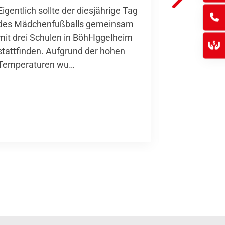
Eigentlich sollte der diesjährige Tag
Thomas Fo
des Mädchenfußballs gemeinsam
den 30.05. 
mit drei Schulen in Böhl-Iggelheim
Nationalma
stattfinden. Aufgrund der hohen
Finnla…
Temperaturen wu…