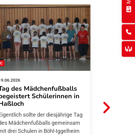
FC
FFC
19.06.2026
01.06.2026
Tag des Mädchenfußballs
Danke d
begeistert Schülerinnen in
FFC Jugendl
Haßloch
Hoffmann u
Eigentlich sollte der diesjährige Tag
Thomas Fo
des Mädchenfußballs gemeinsam
den 30.05. 
mit drei Schulen in Böhl-Iggelheim
Nationalma