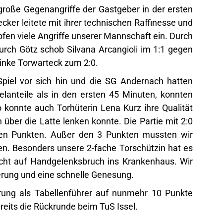
große Gegenangriffe der Gastgeber in der ersten
cker leitete mit ihrer technischen Raffinesse und
en viele Angriffe unserer Mannschaft ein. Durch
urch Götz schob Silvana Arcangioli im 1:1 gegen
 linke Torwarteck zum 2:0.
 Spiel vor sich hin und die SG Andernach hatten
lanteile als in den ersten 45 Minuten, konnten
o konnte auch Torhüterin Lena Kurz ihre Qualität
h über die Latte lenken konnte. Die Partie mit 2:0
gen Punkten. Außer den 3 Punkten mussten wir
hen. Besonders unsere 2-fache Torschützin hat es
acht auf Handgelenksbruch ins Krankenhaus. Wir
erung und eine schnelle Genesung.
ung als Tabellenführer auf nunmehr 10 Punkte
eits die Rückrunde beim TuS Issel.