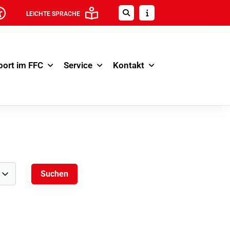
LEICHTE SPRACHE
port im FFC
Service
Kontakt