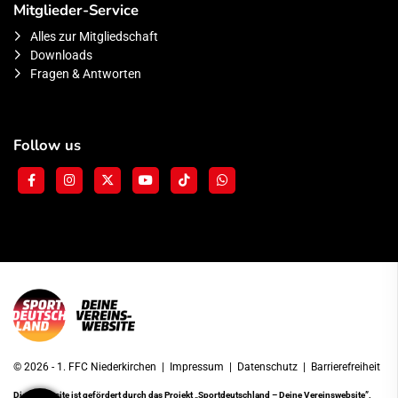
Mitglieder-Service
Alles zur Mitgliedschaft
Downloads
Fragen & Antworten
Follow us
© 2026 - 1. FFC Niederkirchen |
Impressum
|
Datenschutz
|
Barrierefreiheit
Diese Website ist gefördert durch das Projekt
„Sportdeutschland – Deine Vereinswebsite”
,