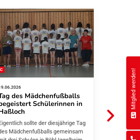
FC
FFC
Mitglied werden!
19.06.2026
01.06.2026
Tag des Mädchenfußballs
Danke d
begeistert Schülerinnen in
FFC Jugendl
Haßloch
Hoffmann u
Eigentlich sollte der diesjährige Tag
Thomas Fo
des Mädchenfußballs gemeinsam
den 30.05. 
mit drei Schulen in Böhl-Iggelheim