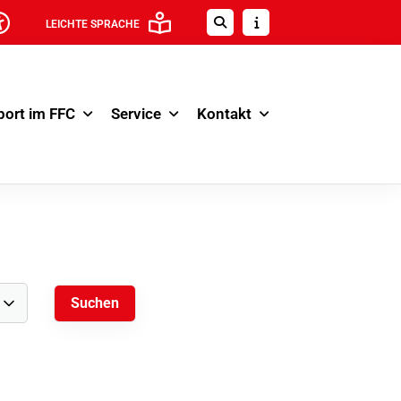
LEICHTE SPRACHE
port im FFC
Service
Kontakt