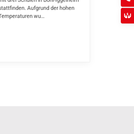
Nationalma
stattfinden. Aufgrund der hohen
Finnla…
Temperaturen wu…