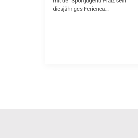
der Sportjugend Pfalz sein
diesjähriges Ferienca…