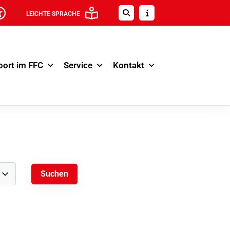
LEICHTE SPRACHE
port im FFC
Service
Kontakt