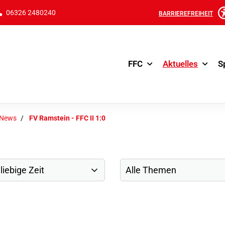
06326 2480240
BARRIEREFREIHEIT
FFC
Aktuelles
S
-News
FV Ramstein - FFC II 1:0