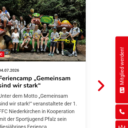
Mitglied werden!
FC
FFC
04.07.2026
26.06.2026
Feriencamp „Gemeinsam
Informat
sind wir stark“
Hitzelag
Unter dem Motto „Gemeinsam sind
Aufgrund d
wir stark!“ veranstaltete der 1. FFC
Temperatur
Niederkirchen in Kooperation mit
Verantwort
der Sportjugend Pfalz sein
unserer Mit
diesjähriges Ferienca…
entschiede