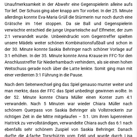
Unaufmerksamkeit in der Abwehr eine Gegenspielerin alleine aufs
Tor lief. Der Schuss ging aber knapp am Tor vorbei. In der 25. Minute
allerdings konnte Eva-Maria Grüll die Stürmerin nur noch durch eine
Grätsche im 16er stoppen. Da sie Ball und Gegenspielerin
verwischte entschied die junge Unparteiische auf Elfmeter, der zum
2:1 verwandelt wurde. Unbeeindruckt vom Gegentreffer spielten
unsere Mädels weiter schönen Kombinationsfußball und schon in
der 30. Minute konnte Saskia Behringer nach schöner Vorlage auf
3:1 erhöhen. In der 35. Minute konnte Anna Krause im FFC-Tor den
Anschlusstreffer für Niederhambach verhindern, als sie einen hohen
Weitschuss gerade noch über die Latte lenkte. Somit ging man mit
einer verdienten 3:1 Führung in die Pause.
Nach dem Seitenwechsel ging das Spiel genauso munter weiter und
man merkte, dass der FFC das Spiel unbedingt gewinnen wollte. In
der 52. Minute konnte Chiara Müller einen Konter zum 4:1
verwandeln. Nach 5 Minuten war wieder Chiara Müller nach
schönem Querpass von Saskia Behringer als Vollstreckerin zur
richtigen Zeit in die Mitte mitgelaufen – 5:1. Um ihren lupenreinen
Hattrick zu vervollständigen, verwandelte Chiara auch das 6:1 nach
ebenfalls sehr schönem Zuspiel von Saskia Behringer. Danach
durfte die 4-fache Torschützin vom Feld und wurde durch Lisa