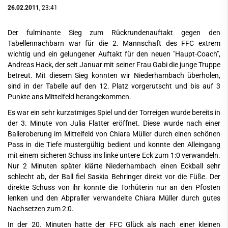
26.02.2011
, 23:41
Der fulminante Sieg zum Rückrundenauftakt gegen den
Tabellennachbarn war für die 2. Mannschaft des FFC extrem
wichtig und ein gelungener Auftakt für den neuen "Haupt-Coach",
Andreas Hack, der seit Januar mit seiner Frau Gabi die junge Truppe
betreut. Mit diesem Sieg konnten wir Niederhambach überholen,
sind in der Tabelle auf den 12. Platz vorgerutscht und bis auf 3
Punkte ans Mittelfeld herangekommen.
Es war ein sehr kurzatmiges Spiel und der Torreigen wurde bereits in
der 3. Minute von Julia Flatter eröffnet. Diese wurde nach einer
Balleroberung im Mittelfeld von Chiara Müller durch einen schönen
Pass in die Tiefe mustergültig bedient und konnte den Alleingang
mit einem sicheren Schuss ins linke untere Eck zum 1:0 verwandeln.
Nur 2 Minuten später klärte Niederhambach einen Eckball sehr
schlecht ab, der Ball fiel Saskia Behringer direkt vor die Füße. Der
direkte Schuss von ihr konnte die Torhüterin nur an den Pfosten
lenken und den Abpraller verwandelte Chiara Müller durch gutes
Nachsetzen zum 2:0.
In der 20. Minuten hatte der FFC Glück als nach einer kleinen