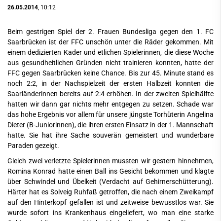
26.05.2014
, 10:12
Beim gestrigen Spiel der 2. Frauen Bundesliga gegen den 1. FC
Saarbrücken ist der FFC unschön unter die Räder gekommen. Mit
einem dedizierten Kader und etlichen Spielerinnen, die diese Woche
aus gesundheitlichen Gründen nicht trainieren konnten, hatte der
FFC gegen Saarbrücken keine Chance. Bis zur 45. Minute stand es
noch 2:2, in der Nachspielzeit der ersten Halbzeit konnten die
Saarländerinnen bereits auf 2:4 erhöhen. In der zweiten Spielhälfte
hatten wir dann gar nichts mehr entgegen zu setzen. Schade war
das hohe Ergebnis vor allem für unsere jüngste Torhüterin Angelina
Dieter (B-Juniorinnen), die ihren ersten Einsatz in der 1. Mannschaft
hatte. Sie hat ihre Sache souverän gemeistert und wunderbare
Paraden gezeigt.
Gleich zwei verletzte Spielerinnen mussten wir gestern hinnehmen,
Romina Konrad hatte einen Ball ins Gesicht bekommen und klagte
über Schwindel und Übelkeit (Verdacht auf Gehirnerschütterung).
Härter hat es Solveig Ruhfaß getroffen, die nach einem Zweikampf
auf den Hinterkopf gefallen ist und zeitweise bewusstlos war. Sie
wurde sofort ins Krankenhaus eingeliefert, wo man eine starke