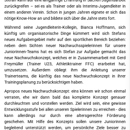
Stefan kann auf eine langjährige Erfahrung in Sachen Jugendarbeit
zurückgreifen – sei es als Trainer oder als Interims-Jugendleiter in
einem anderen Verein. Schon in jungen Jahren eignete er sich das
nötige Know-How an und bildete sich über die Jahre stets fort.
Während seine Jugendleiterin-Kollegin, Bianca Hoffmann, sich
künftig um organisatorische Dinge kümmert wird sich Stefans
neues Aufgabengebiet mehr auf den sportlichen Bereich beziehen:
neben dem Sichten neuer Nachwuchsspielerinnen für unsere
Juniorinnen-Teams hat es sich Stefan zur Aufgabe gemacht das
neue Nachwuchskonzept, welches er in Zusammenarbeit mit Gerd
Freymüller (Trainer U23, Athletiktrainer FFC) erarbeitet hat,
umzusetzen. Außerdem obliegt ihm die Anleitung unserer
Trainerteams, die künftig das neue Nachwuchskonzept in ihrer
Trainingsplanung zu berücksichtigen haben.
Apropos neues Nachwuchskonzept: eins können wir schon einmal
verraten, ehe wir dann bald das komplette Konzept genauer
durchleuchten und vorstellen werden. Ziel wird sein, eine gewisse
Entwicklungsstufe bei allen unseren Spielerinnen zu erreichen - dies
kann allerdings nur durch eine altersgerechte Förderung
geschehen. Mit Hilfe des Konzepts sollen unsere Juniorinnen
begleitend unterstützt werden, um persönliche Ziele besser zu