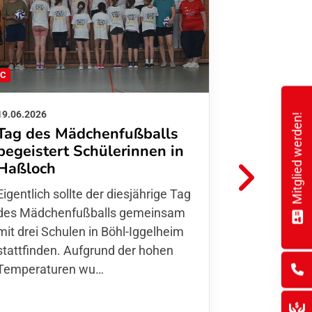
FC
FFC
19.06.2026
01.06.2026
Mitglied werden!
Tag des Mädchenfußballs
Danke d
begeistert Schülerinnen in
FFC Jugendl
Haßloch
Hoffmann u
Eigentlich sollte der diesjährige Tag
Thomas Fo
des Mädchenfußballs gemeinsam
den 30.05. 
mit drei Schulen in Böhl-Iggelheim
Nationalma
stattfinden. Aufgrund der hohen
Finnla…
Temperaturen wu…