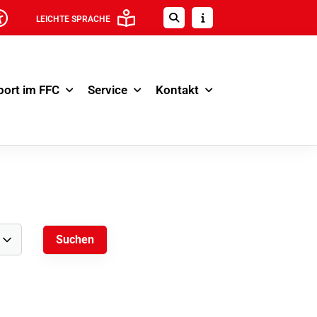
LEICHTE SPRACHE
port im FFC
Service
Kontakt