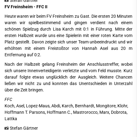
📸 Stefan Gärtner
FV Freinsheim - FFC II
Heute waren wir beim FV Freinsheim zu Gast. Die ersten 20 Minuten
waren wir spielbestimmend und gingen verdient nach einem
schönen Spielzug durch Lisa Karch mit 0:1 in Führung. Mitte der
ersten Halbzeit wurde uns eine Spielerin mit einer roten Karte vom
Platz gestellt. Davon zeigte sich unser Team unbeeindruckt und wir
erhöhten mit einem Freistoßtor von Hannah Asel aus 20 m
Entfernung auf 0:2.
Nach der Halbzeit gelang Freinsheim der Anschlusstreffer, wobei
sich unsere Innenverteidigerin verletzte und vom Feld musste. Kurz
darauf folgte etwas unglücklich der Ausgleich. Weitere Chancen
ließen wir nicht zu und konnten das Unentschieden in Unterzahl
über die Zeit bringen.
FFC
Koch, Asel, Lopez-Maus, Abdi, Karch, Bernhardt, Mongitore, Klohr,
Hoffmann T. Parsons, Hoffmann C., Mastrorocco, Marx, Dobrota,
Lattka
📸 Stefan Gärtner