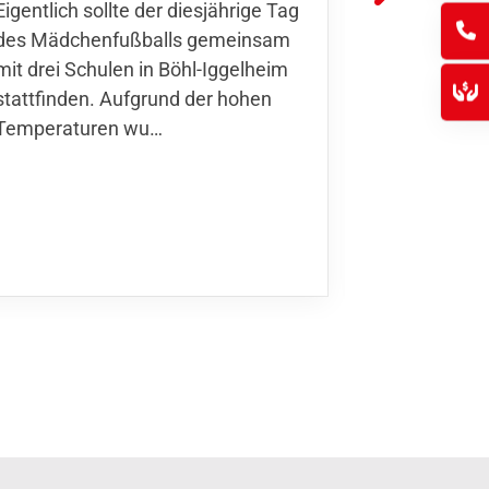
Eigentlich sollte der diesjährige Tag
Thomas For
des Mädchenfußballs gemeinsam
den 30.05. 
mit drei Schulen in Böhl-Iggelheim
Nationalma
stattfinden. Aufgrund der hohen
Finnla…
Temperaturen wu…