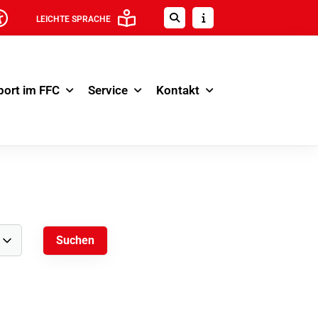
LEICHTE SPRACHE
port im FFC
Service
Kontakt