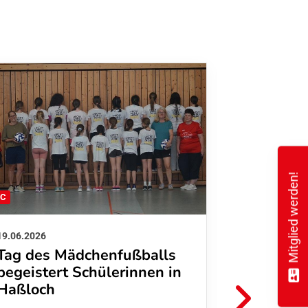
Mitglied werden!
FC
FFC
19.06.2026
01.06.2026
Tag des Mädchenfußballs
Danke d
begeistert Schülerinnen in
FFC Jugendl
Haßloch
Hoffmann u