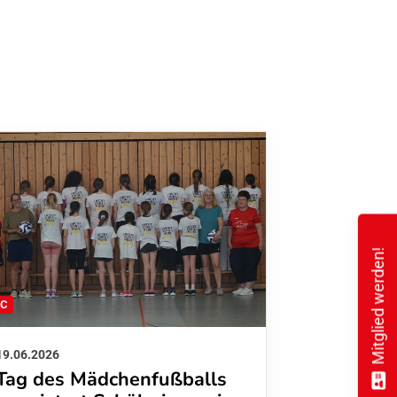
Mitglied werden!
FC
FFC
19.06.2026
01.06.2026
Tag des Mädchenfußballs
Danke d