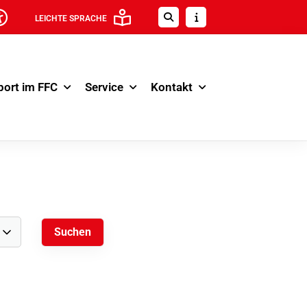
LEICHTE SPRACHE
port im FFC
Service
Kontakt