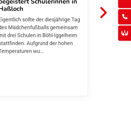
begeistert Schülerinnen in
FFC Jugendl
Haßloch
Hoffmann u
Eigentlich sollte der diesjährige Tag
Thomas Fo
des Mädchenfußballs gemeinsam
den 30.05. 
mit drei Schulen in Böhl-Iggelheim
Nationalma
stattfinden. Aufgrund der hohen
Finnla…
Temperaturen wu…