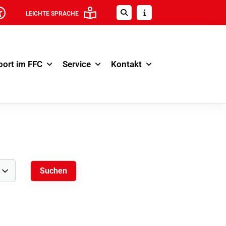
LEICHTE SPRACHE
port im FFC
Service
Kontakt