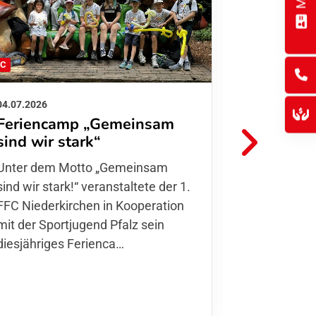
FC
FFC
04.07.2026
26.06.2026
Feriencamp „Gemeinsam
Informat
sind wir stark“
Hitzelag
Unter dem Motto „Gemeinsam sind
Aufgrund d
wir stark!“ veranstaltete der 1. FFC
Temperatur
Niederkirchen in Kooperation mit
Verantwort
der Sportjugend Pfalz sein
unserer Mit
diesjähriges Ferienca…
entschiede
Kurse
,…