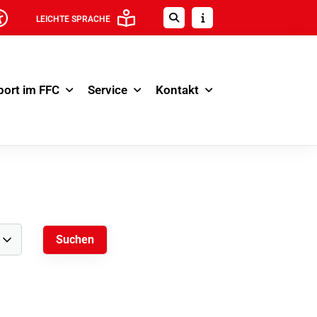
LEICHTE SPRACHE
port im FFC
Service
Kontakt