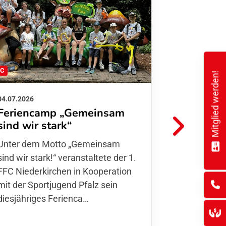
FC
FFC
Mitglied werden!
04.07.2026
26.06.2026
Feriencamp „Gemeinsam
Informat
sind wir stark“
Hitzelag
Unter dem Motto „Gemeinsam sind
Aufgrund d
wir stark!“ veranstaltete der 1. FFC
Temperatur
Niederkirchen in Kooperation mit
Verantwort
der Sportjugend Pfalz sein
unserer Mit
diesjähriges Ferienca…
entschiede
Kurse
,…