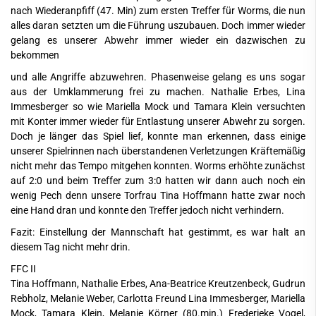
nach Wiederanpfiff (47. Min) zum ersten Treffer für Worms, die nun
alles daran setzten um die Führung uszubauen. Doch immer wieder
gelang es unserer Abwehr immer wieder ein dazwischen zu
bekommen
und alle Angriffe abzuwehren. Phasenweise gelang es uns sogar
aus der Umklammerung frei zu machen. Nathalie Erbes, Lina
Immesberger so wie Mariella Mock und Tamara Klein versuchten
mit Konter immer wieder für Entlastung unserer Abwehr zu sorgen.
Doch je länger das Spiel lief, konnte man erkennen, dass einige
unserer Spielrinnen nach überstandenen Verletzungen Kräftemäßig
nicht mehr das Tempo mitgehen konnten. Worms erhöhte zunächst
auf 2:0 und beim Treffer zum 3:0 hatten wir dann auch noch ein
wenig Pech denn unsere Torfrau Tina Hoffmann hatte zwar noch
eine Hand dran und konnte den Treffer jedoch nicht verhindern.
Fazit: Einstellung der Mannschaft hat gestimmt, es war halt an
diesem Tag nicht mehr drin.
FFC II
Tina Hoffmann, Nathalie Erbes, Ana-Beatrice Kreutzenbeck, Gudrun
Rebholz, Melanie Weber, Carlotta Freund Lina Immesberger, Mariella
Mock, Tamara Klein, Melanie Körner (80.min.) Frederieke Vogel,