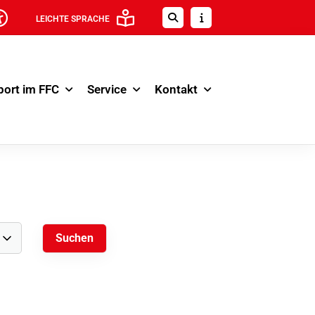
LEICHTE SPRACHE
port im FFC
Service
Kontakt