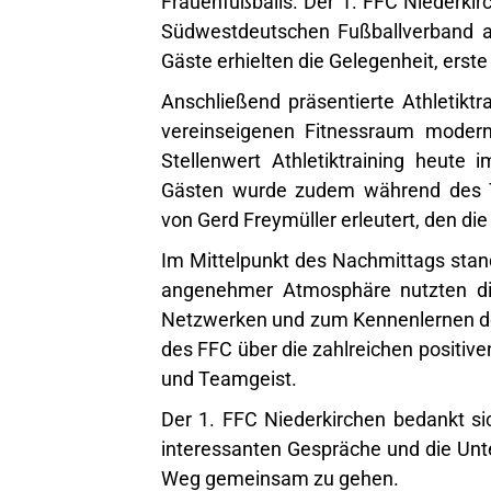
Frauenfußballs. Der 1. FFC Niederki
Südwestdeutschen Fußballverband al
Gäste erhielten die Gelegenheit, erst
Anschließend präsentierte Athletiktr
vereinseigenen Fitnessraum modern
Stellenwert Athletiktraining heute
Gästen wurde zudem während des Tra
von Gerd Freymüller erleutert, den d
Im Mittelpunkt des Nachmittags stand
angenehmer Atmosphäre nutzten di
Netzwerken und zum Kennenlernen de
des FFC über die zahlreichen positi
und Teamgeist.
Der 1. FFC Niederkirchen bedankt sic
interessanten Gespräche und die Unte
Weg gemeinsam zu gehen.