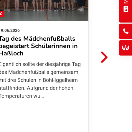
FC
FFC
19.06.2026
01.06.2026
Tag des Mädchenfußballs
Danke d
begeistert Schülerinnen in
FFC Jugendl
Haßloch
Hoffmann u
Eigentlich sollte der diesjährige Tag
Thomas Fo
des Mädchenfußballs gemeinsam
den 30.05. 
mit drei Schulen in Böhl-Iggelheim
Nationalma
stattfinden. Aufgrund der hohen
Finnla…
Temperaturen wu…