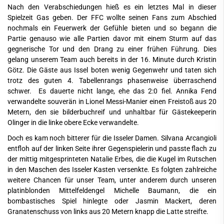
Nach den Verabschiedungen hieß es ein letztes Mal in dieser
Spielzeit Gas geben. Der FFC wollte seinen Fans zum Abschied
nochmals ein Feuerwerk der Gefühle bieten und so begann die
Partie genauso wie alle Partien davor mit einem Sturm auf das
gegnerische Tor und den Drang zu einer frühen Führung. Dies
gelang unserem Team auch bereits in der 16. Minute durch Kristin
Götz. Die Gäste aus Issel boten wenig Gegenwehr und taten sich
trotz des guten 4. Tabellenrangs phasenweise überraschend
schwer. Es dauerte nicht lange, ehe das 2:0 fiel. Annika Fend
verwandelte souverän in Lionel Messi-Manier einen Freistoß aus 20
Metern, den sie bilderbuchreif und unhaltbar für Gästekeeperin
Olinger in die linke obere Ecke verwandelte.
Doch es kam noch bitterer für die Isseler Damen. Silvana Arcangioli
entfloh auf der linken Seite ihrer Gegenspielerin und passte flach zu
der mittig mitgesprinteten Natalie Erbes, die die Kugel im Rutschen
in den Maschen des Isseler Kasten versenkte. Es folgten zahlreiche
weitere Chancen für unser Team, unter anderem durch unseren
platinblonden Mittelfeldengel Michelle Baumann, die ein
bombastisches Spiel hinlegte oder Jasmin Mackert, deren
Granatenschuss von links aus 20 Metern knapp die Latte streifte.