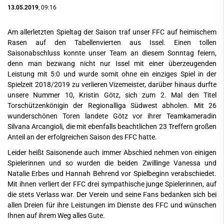
13.05.2019
, 09:16
Am allerletzten Spieltag der Saison traf unser FFC auf heimischem
Rasen auf den Tabellenvierten aus Issel. Einen tollen
Saisonabschluss konnte unser Team an diesem Sonntag feiern,
denn man bezwang nicht nur Issel mit einer überzeugenden
Leistung mit 5:0 und wurde somit ohne ein einziges Spiel in der
Spielzeit 2018/2019 zu verlieren Vizemeister, darüber hinaus durfte
unsere Nummer 10, Kristin Götz, sich zum 2. Mal den Titel
Torschützenkönigin der Regionalliga Südwest abholen. Mit 26
wunderschönen Toren landete Götz vor ihrer Teamkameradin
Silvana Arcangioli, die mit ebenfalls beachtlichen 23 Treffern großen
Anteil an der erfolgreichen Saison des FFC hatte.
Leider heißt Saisonende auch immer Abschied nehmen von einigen
Spielerinnen und so wurden die beiden Zwillinge Vanessa und
Natalie Erbes und Hannah Behrend vor Spielbeginn verabschiedet.
Mit ihnen verliert der FFC drei sympathische junge Spielerinnen, auf
die stets Verlass war. Der Verein und seine Fans bedanken sich bei
allen Dreien für ihre Leistungen im Dienste des FFC und wünschen
Ihnen auf ihrem Weg alles Gute.