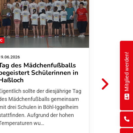
FC
FFC
Mitglied werden!
19.06.2026
01.06.2026
Tag des Mädchenfußballs
Danke d
begeistert Schülerinnen in
FFC Jugendl
Haßloch
Hoffmann u
Eigentlich sollte der diesjährige Tag
Thomas Fo
des Mädchenfußballs gemeinsam
den 30.05. 
mit drei Schulen in Böhl-Iggelheim
Nationalma
stattfinden. Aufgrund der hohen
Finnla…
Temperaturen wu…