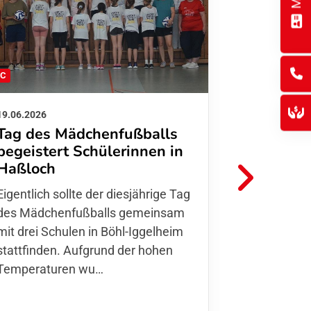
FC
FFC
19.06.2026
01.06.2026
Tag des Mädchenfußballs
Danke d
begeistert Schülerinnen in
FFC Jugendl
Haßloch
Hoffmann u
Eigentlich sollte der diesjährige Tag
Thomas Fo
des Mädchenfußballs gemeinsam
den 30.05. 
mit drei Schulen in Böhl-Iggelheim
Nationalma
stattfinden. Aufgrund der hohen
Finnla…
Temperaturen wu…