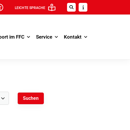
LEICHTE SPRACHE
port im FFC
Service
Kontakt