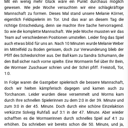
Mit ein wenig mehr Glück wäre ein Punkt durchaus möglich
gewesen. Wie jede Woche versuchten wir eine schlagkräftige
Mannschaft zu formen. Dieses Mal stand unsere Melanie Körner,
eigentlich Feldspielerin im Tor. Und das war an diesem Tag die
richtige Entscheidung, denn sie machte Ihre Sache hervorragend.
So wie die komplette Mannschaft. Wie jede Woche mussten wir das
Team auf verschiedenen Positionen umstellen. Leider fing das Spiel
auch etwas blöd für uns an. Nach 10 Minuten wurde Melanie Weber
im Mittelfeld zu Boden gerissen, doch zur Verwunderung blieb der
Pfiff des Schiedsrichter aus. Der Ball kam zu Sandra Schumann, die
den Ball sicher nach vorne spielte. Eine Wormserin fiel über Ihr Bein,
die Wormser Zuschauer schrien und der Schiri pfiff. Freistoß, Tor,
1:0.
In Folge waren die Gastgeber spielerisch die bessere Mannschaft,
doch wir hielten kämpferisch dagegen und kamen auch zu
Torchancen. Leider wurden diese versemmelt und Worms kam
durch Ihre schnellen Spielerinnen zu dem 2:0 in der 39. Minute und
zum 3:0 in der 45. Minute. Doch durch eine schöne Einzelaktion
verkürzte Solvejg Ruhfaß auf 3:1 in der 47. Minute. Aber wieder
schafften es die Wormserinnen durch schnelles Spiel auf 4:1 zu
erhöhen. Da schrieben wir bereits schon die 50. Minute, und ja,