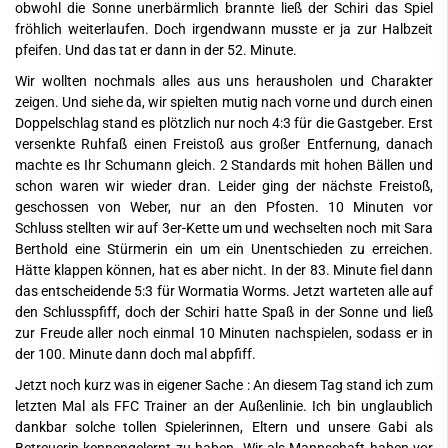
obwohl die Sonne unerbärmlich brannte ließ der Schiri das Spiel
fröhlich weiterlaufen. Doch irgendwann musste er ja zur Halbzeit
pfeifen. Und das tat er dann in der 52. Minute.
Wir wollten nochmals alles aus uns herausholen und Charakter
zeigen. Und siehe da, wir spielten mutig nach vorne und durch einen
Doppelschlag stand es plötzlich nur noch 4:3 für die Gastgeber. Erst
versenkte Ruhfaß einen Freistoß aus großer Entfernung, danach
machte es Ihr Schumann gleich. 2 Standards mit hohen Bällen und
schon waren wir wieder dran. Leider ging der nächste Freistoß,
geschossen von Weber, nur an den Pfosten. 10 Minuten vor
Schluss stellten wir auf 3er-Kette um und wechselten noch mit Sara
Berthold eine Stürmerin ein um ein Unentschieden zu erreichen.
Hätte klappen können, hat es aber nicht. In der 83. Minute fiel dann
das entscheidende 5:3 für Wormatia Worms. Jetzt warteten alle auf
den Schlusspfiff, doch der Schiri hatte Spaß in der Sonne und ließ
zur Freude aller noch einmal 10 Minuten nachspielen, sodass er in
der 100. Minute dann doch mal abpfiff.
Jetzt noch kurz was in eigener Sache : An diesem Tag stand ich zum
letzten Mal als FFC Trainer an der Außenlinie. Ich bin unglaublich
dankbar solche tollen Spielerinnen, Eltern und unsere Gabi als