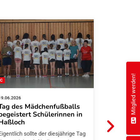
Mitglied werden!
FC
FFC
19.06.2026
01.06.2026
Tag des Mädchenfußballs
Danke d
begeistert Schülerinnen in
FFC Jugendl
Haßloch
Hoffmann u
Eigentlich sollte der diesjährige Tag
Thomas Fo