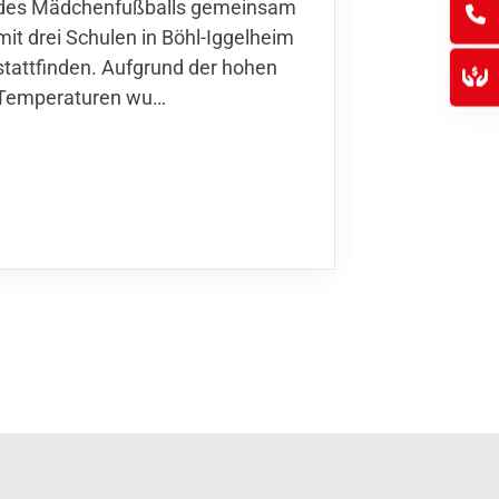
des Mädchenfußballs gemeinsam
den 30.05. 
mit drei Schulen in Böhl-Iggelheim
Nationalma
stattfinden. Aufgrund der hohen
Finnla…
Temperaturen wu…