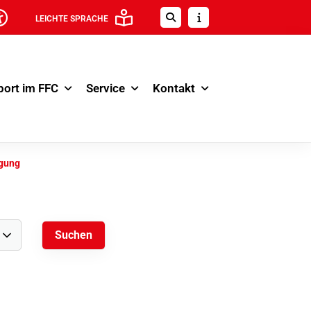
LEICHTE SPRACHE
port im FFC
Service
Kontakt
egung