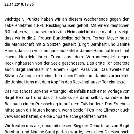
22.11.2010
, 19:35
Wichtige 3 Punkte haben wir an diesem Wochenende gegen den
Tabellenletzten 1.FFC Recklinghausen geholt. Mit einem deutlichen
5:0 haben wir in unserem letzten Heimspiel in diesem Jahr gezeigt,
dass wir in die 2. Frauen Bundesliga gehören. Torben Meyer hatte
die Mannschaft mit 2 Spitzen gestellt (Birgit Bernhart und Janine
Hans), das sich voll und ganz auszahlte. Janine Hans hatte sich mit
einem Hattrick ihren Frust aus dem Vorrundenspiel gegen
Recklinghausen von der Seele geschossen. Das erste Tor bereitete
auch Birgit Bernhart mit einem klugen Pass vor. Das zweite hat
Silvana Arcangilo mit einer herrlichen Flanke auf Janine vorbereitet,
die Janine Hans mit dem Kopf in das Recklinghauser Tor einnickte.
Das 4:0 schoss Solvana Arcangioli ebenfalls nach einer Vorlage von
Birgit Bernhart und das 5:0 schoss sie dann selbst, nachdem der
Ball nach einem Pressschlag in auf dem Fuß landete. Das Ergebnis
hätte auch 6:1 lauten können, wenn beide FFCs ihre Elfmeter auch
verwandelt hätten, die die Unparteiische gepfiffen hatte.
Wir freuten uns alle, dass mit diesem Sieg der Geburtstag von Birgit
Bernhart und Nadine Stahl perfekt wurde, herzlichen Glückwunsch