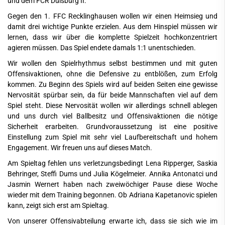
und dem FCR Duisburg II.
Gegen den 1. FFC Recklinghausen wollen wir einen Heimsieg und
damit drei wichtige Punkte erzielen. Aus dem Hinspiel müssen wir
lernen, dass wir über die komplette Spielzeit hochkonzentriert
agieren müssen. Das Spiel endete damals 1:1 unentschieden.
Wir wollen den Spielrhythmus selbst bestimmen und mit guten
Offensivaktionen, ohne die Defensive zu entblößen, zum Erfolg
kommen. Zu Beginn des Spiels wird auf beiden Seiten eine gewisse
Nervosität spürbar sein, da für beide Mannschaften viel auf dem
Spiel steht. Diese Nervosität wollen wir allerdings schnell ablegen
und uns durch viel Ballbesitz und Offensivaktionen die nötige
Sicherheit erarbeiten. Grundvoraussetzung ist eine positive
Einstellung zum Spiel mit sehr viel Laufbereitschaft und hohem
Engagement. Wir freuen uns auf dieses Match.
Am Spieltag fehlen uns verletzungsbedingt Lena Ripperger, Saskia
Behringer, Steffi Dums und Julia Kögelmeier. Annika Antonatci und
Jasmin Wernert haben nach zweiwöchiger Pause diese Woche
wieder mit dem Training begonnen. Ob Adriana Kapetanovic spielen
kann, zeigt sich erst am Spieltag.
Von unserer Offensivabteilung erwarte ich, dass sie sich wie im