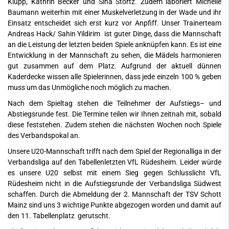
Klupp, Kathrin Becker und Sina Stortz. Zudem laboriert Michelle
Baumann weiterhin mit einer Muskelverletzung in der Wade und ihr
Einsatz entscheidet sich erst kurz vor Anpfiff. Unser Trainerteam
Andreas Hack/ Sahin Yildirim ist guter Dinge, dass die Mannschaft
an die Leistung der letzten beiden Spiele anknüpfen kann. Es ist eine
Entwicklung in der Mannschaft zu sehen, die Mädels harmonieren
gut zusammen auf dem Platz. Aufgrund der aktuell dünnen
Kaderdecke wissen alle Spielerinnen, dass jede einzeln 100 % geben
muss um das Unmögliche noch möglich zu machen.
Nach dem Spieltag stehen die Teilnehmer der Aufstiegs– und
Abstiegsrunde fest. Die Termine teilen wir Ihnen zeitnah mit, sobald
diese feststehen. Zudem stehen die nächsten Wochen noch Spiele
des Verbandspokal an.
Unsere U20-Mannschaft trifft nach dem Spiel der Regionalliga in der
Verbandsliga auf den Tabellenletzten VfL Rüdesheim. Leider würde
es unsere U20 selbst mit einem Sieg gegen Schlusslicht VfL
Rüdesheim nicht in die Aufstiegsrunde der Verbandsliga Südwest
schaffen. Durch die Abmeldung der 2. Mannschaft der TSV Schott
Mainz sind uns 3 wichtige Punkte abgezogen worden und damit auf
den 11. Tabellenplatz gerutscht.