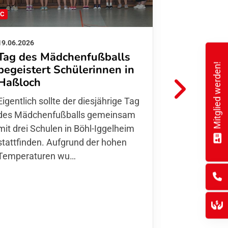
FC
FFC
19.06.2026
01.06.2026
Tag des Mädchenfußballs
Danke d
Mitglied werden!
begeistert Schülerinnen in
FFC Jugendl
Haßloch
Hoffmann u
Eigentlich sollte der diesjährige Tag
Thomas Fo
des Mädchenfußballs gemeinsam
den 30.05. 
mit drei Schulen in Böhl-Iggelheim
Nationalma
stattfinden. Aufgrund der hohen
Finnla…
Temperaturen wu…