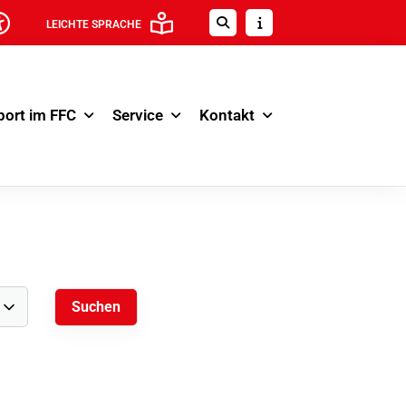
LEICHTE SPRACHE
port im FFC
Service
Kontakt