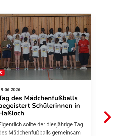
FC
FFC
19.06.2026
01.06.2026
Tag des Mädchenfußballs
Danke d
begeistert Schülerinnen in
FFC Jugendl
Haßloch
Hoffmann u
Eigentlich sollte der diesjährige Tag
Thomas Fo
des Mädchenfußballs gemeinsam
den 30.05. 