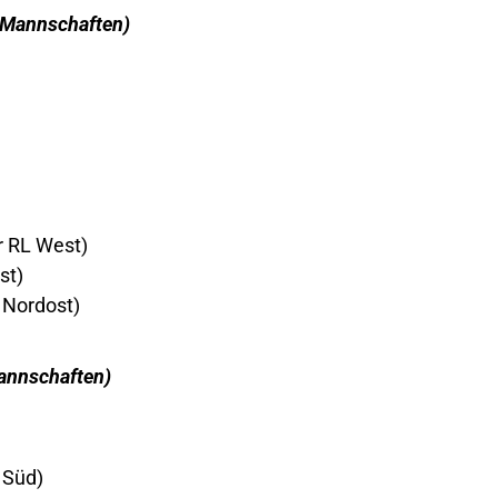
0 Mannschaften)
r RL West)
st)
 Nordost)
Mannschaften)
 Süd)