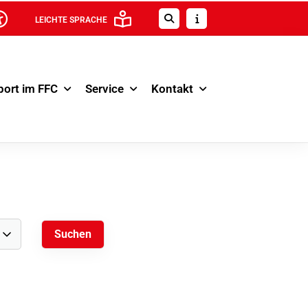
LEICHTE SPRACHE
port im FFC
Service
Kontakt