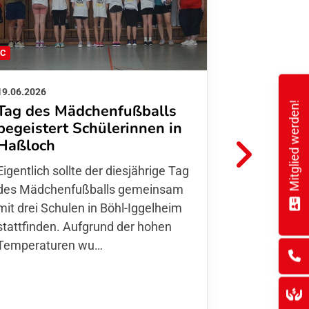
FC
FFC
19.06.2026
01.06.2026
Mitglied werden!
Tag des Mädchenfußballs
Danke d
begeistert Schülerinnen in
FFC Jugendl
Haßloch
Hoffmann u
Eigentlich sollte der diesjährige Tag
Thomas Fo
des Mädchenfußballs gemeinsam
den 30.05. 
mit drei Schulen in Böhl-Iggelheim
Nationalma
stattfinden. Aufgrund der hohen
Finnla…
Temperaturen wu…