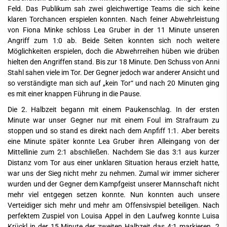
Feld. Das Publikum sah zwei gleichwertige Teams die sich keine
klaren Torchancen erspielen konnten. Nach feiner Abwehrleistung
von Fiona Minke schloss Lea Gruber in der 11 Minute unseren
Angriff zum 1:0 ab. Beide Seiten konnten sich noch weitere
Möglichkeiten erspielen, doch die Abwehrreihen hüben wie drüben
hielten den Angriffen stand. Bis zur 18 Minute. Den Schuss von Anni
Stahl sahen viele im Tor. Der Gegner jedoch war anderer Ansicht und
so verständigte man sich auf „kein Tor“ und nach 20 Minuten ging
es mit einer knappen Führung in die Pause.
Die 2. Halbzeit begann mit einem Paukenschlag. In der ersten
Minute war unser Gegner nur mit einem Foul im Strafraum zu
stoppen und so stand es direkt nach dem Anpfiff 1:1. Aber bereits
eine Minute später konnte Lea Gruber ihren Alleingang von der
Mittellinie zum 2:1 abschließen. Nachdem Sie das 3:1 aus kurzer
Distanz vom Tor aus einer unklaren Situation heraus erzielt hatte,
war uns der Sieg nicht mehr zu nehmen. Zumal wir immer sicherer
wurden und der Gegner dem Kampfgeist unserer Mannschaft nicht
mehr viel entgegen setzen konnte. Nun konnten auch unsere
Verteidiger sich mehr und mehr am Offensivspiel beteiligen. Nach
perfektem Zuspiel von Louisa Appel in den Laufweg konnte Luisa
Krückl in der 15.Minute der zweiten Halbzeit das 4:1 markieren. 2