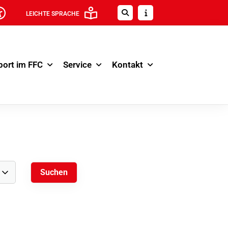
LEICHTE SPRACHE
port im FFC
Service
Kontakt