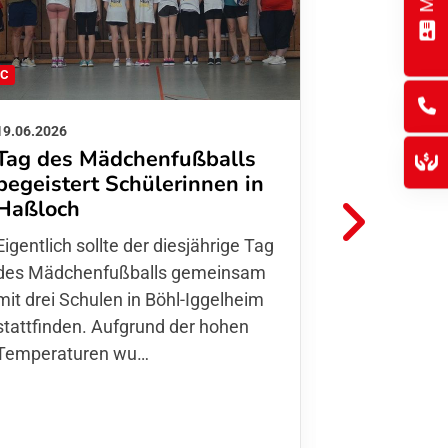
FC
FFC
19.06.2026
01.06.2026
Tag des Mädchenfußballs
Danke d
begeistert Schülerinnen in
FFC Jugendl
Haßloch
Hoffmann u
Eigentlich sollte der diesjährige Tag
Thomas Fo
des Mädchenfußballs gemeinsam
den 30.05. 
mit drei Schulen in Böhl-Iggelheim
Nationalma
stattfinden. Aufgrund der hohen
Finnla…
Temperaturen wu…