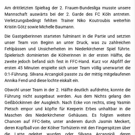
Am drittletzten Spieltag der 2. Frauen-Bundesliga musste unsere
Mannschaft auswärts bei der 2. Garde des FC Köln antreten.
Verletzungsbedingt fehlten Trainer Niko Koutroubis weiterhin
Kristin Götz sowie Michelle Baumann.
Die Gastgeberinnen starteten fulminant in die Partie und setzten
unser Team von Beginn an unter Druck, was zu zahlreichen
Fehlpässen und Unsicherheiten im Niederkirchener Spiel führte.
Spielerisch dominierten die Kölnerinnen in der ersten Hälfte, die
zweite jedoch befand sich fest in FFC-Hand. Kurz vor Abpfiff der
ersten 45 Minuten erspielte sich unser Team völlig unerwartet die
0:1-Führung. Silvana Arcangioli passte zu der mittig mitgelaufenen
Annika Fend und diese lochte eiskalt ein.
Obwohl unser Team in der 2. Hälfte deutlich aufdrehte, konnte die
Führung nicht ausgebaut werden. Aus dem Nichts gelang den
Geißböckinnen der Ausgleich. Nach Ecke von rechts, stieg Yasmin
Pietsch empor und köpfte für Keeperin Erbes unhaltbar in die
Maschen des Niederkirchener Gehäuses. Es folgten weitere
Chancen auf FFC-Seite, unter anderem durch Jasmin Meckert,
deren Kopfball von der Kölner Torhüterin mit den Fingerspitzen über
die Latte geleitet wurden oder Silvana Arcangioli, deren