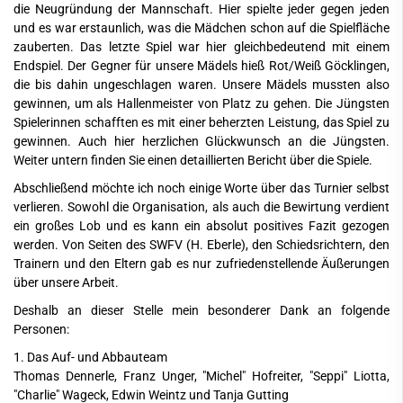
die Neugründung der Mannschaft. Hier spielte jeder gegen jeden
und es war erstaunlich, was die Mädchen schon auf die Spielfläche
zauberten. Das letzte Spiel war hier gleichbedeutend mit einem
Endspiel. Der Gegner für unsere Mädels hieß Rot/Weiß Göcklingen,
die bis dahin ungeschlagen waren. Unsere Mädels mussten also
gewinnen, um als Hallenmeister von Platz zu gehen. Die Jüngsten
Spielerinnen schafften es mit einer beherzten Leistung, das Spiel zu
gewinnen. Auch hier herzlichen Glückwunsch an die Jüngsten.
Weiter untern finden Sie einen detaillierten Bericht über die Spiele.
Abschließend möchte ich noch einige Worte über das Turnier selbst
verlieren. Sowohl die Organisation, als auch die Bewirtung verdient
ein großes Lob und es kann ein absolut positives Fazit gezogen
werden. Von Seiten des SWFV (H. Eberle), den Schiedsrichtern, den
Trainern und den Eltern gab es nur zufriedenstellende Äußerungen
über unsere Arbeit.
Deshalb an dieser Stelle mein besonderer Dank an folgende
Personen:
1. Das Auf- und Abbauteam
Thomas Dennerle, Franz Unger, "Michel" Hofreiter, "Seppi" Liotta,
"Charlie" Wageck, Edwin Weintz und Tanja Gutting