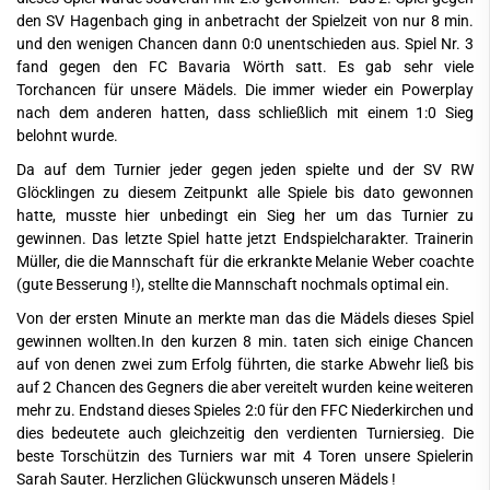
den SV Hagenbach ging in anbetracht der Spielzeit von nur 8 min.
und den wenigen Chancen dann 0:0 unentschieden aus. Spiel Nr. 3
fand gegen den FC Bavaria Wörth satt. Es gab sehr viele
Torchancen für unsere Mädels. Die immer wieder ein Powerplay
nach dem anderen hatten, dass schließlich mit einem 1:0 Sieg
belohnt wurde.
Da auf dem Turnier jeder gegen jeden spielte und der SV RW
Glöcklingen zu diesem Zeitpunkt alle Spiele bis dato gewonnen
hatte, musste hier unbedingt ein Sieg her um das Turnier zu
gewinnen. Das letzte Spiel hatte jetzt Endspielcharakter. Trainerin
Müller, die die Mannschaft für die erkrankte Melanie Weber coachte
(gute Besserung !), stellte die Mannschaft nochmals optimal ein.
Von der ersten Minute an merkte man das die Mädels dieses Spiel
gewinnen wollten.In den kurzen 8 min. taten sich einige Chancen
auf von denen zwei zum Erfolg führten, die starke Abwehr ließ bis
auf 2 Chancen des Gegners die aber vereitelt wurden keine weiteren
mehr zu. Endstand dieses Spieles 2:0 für den FFC Niederkirchen und
dies bedeutete auch gleichzeitig den verdienten Turniersieg. Die
beste Torschützin des Turniers war mit 4 Toren unsere Spielerin
Sarah Sauter. Herzlichen Glückwunsch unseren Mädels !