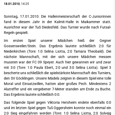
18.01.2010
, 14:25
Sonntag, 17.01.2010: Die Hallenmeisterschaft der C-Juniorinnen
fand in diesem Jahr in der Kalmit-Halle in Maikammer statt.
Ausrichter war der TuS Diedesfeld. Das Turnier wurde nach Futsal-
Regeln gespielt.
Im ersten Spiel unserer Mädchen hieß der Gegner
Gossersweiler/Stein. Das Ergebnis lautete schließlich 2:0 für
Niederkirchen (Tore: 1:0 Selina Liotta, 2:0 Tamara Theobald). Die
nächste Mannschaft, mit der sich unsere Mädchen messen
mussten war der FC 09 Speyer. Auch hier gewannen wir und zwar
mit 3:0 (Tore: 1:0 Paula Ebert, 2:0 und 3:0 Selina Liotta). Spiel 3
bescherte uns schließlich die spielstärkste Mannschaft des Turniers,
den SV Göcklingen. Unsere Mädels zeigten in diesem Spiel eine tolle
Moral und Einsatzwillen, hatten aber großes Pech. Mindestens 2
Alutreffer und ein vergebener 7-Meter standen am Ende zu Buche.
Das Ergebnis lautete schließlich 0:0.
Das folgende Spiel gegen Viktoria Herxheim endete ebenfalls 0:0
und im letzten Spiel gegen TuS Oggersheim konnte noch einmal ein
2:0 Sieg eingefahren werden (Tore: 1:0 Selina Liotta, 2:0 Solvejg