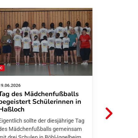
FC
FFC
19.06.2026
01.06.2026
Tag des Mädchenfußballs
Danke d
begeistert Schülerinnen in
FFC Jugendl
Haßloch
Hoffmann u
Eigentlich sollte der diesjährige Tag
Thomas Fo
des Mädchenfußballs gemeinsam
den 30.05. 
mit drei Schulen in Böhl-Iggelheim