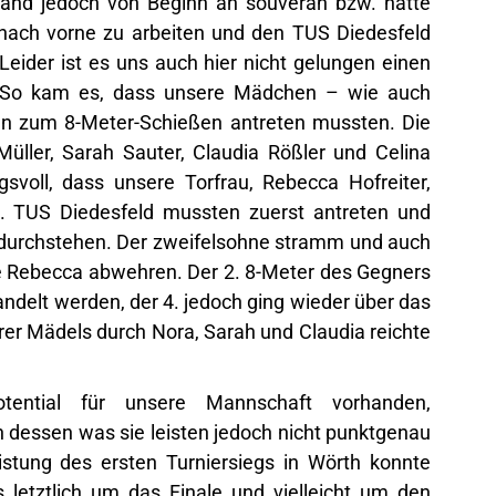
and jedoch von Beginn an souverän bzw. hatte
 nach vorne zu arbeiten und den TUS Diedesfeld
eider ist es uns auch hier nicht gelungen einen
n. So kam es, dass unsere Mädchen – wie auch
n zum 8-Meter-Schießen antreten mussten. Die
üller, Sarah Sauter, Claudia Rößler und Celina
gsvoll, dass unsere Torfrau, Rebecca Hofreiter,
. TUS Diedesfeld mussten zuerst antreten und
 durchstehen. Der zweifelsohne stramm und auch
e Rebecca abwehren. Der 2. 8-Meter des Gegners
andelt werden, der 4. jedoch ging wieder über das
rer Mädels durch Nora, Sarah und Claudia reichte
otential für unsere Mannschaft vorhanden,
dessen was sie leisten jedoch nicht punktgenau
istung des ersten Turniersiegs in Wörth konnte
 letztlich um das Finale und vielleicht um den