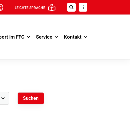
LEICHTE SPRACHE
port im FFC
Service
Kontakt