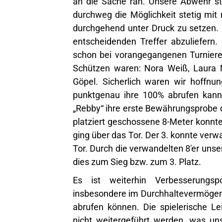
an die Sache ran. Unsere Abwehr st
durchweg die Möglichkeit stetig mit
durchgehend unter Druck zu setzen. L
entscheidenden Treffer abzuliefer
schon bei vorangegangenen Turniere
Schützen waren: Nora Weiß, Laura M
Göpel. Sicherlich waren wir hoffnun
punktgenau ihre 100% abrufen kann
„Rebby“ ihre erste Bewährungsprobe
platziert geschossene 8-Meter konnt
ging über das Tor. Der 3. konnte verw
Tor. Durch die verwandelten 8'er unse
dies zum Sieg bzw. zum 3. Platz.
Es ist weiterhin Verbesserungsp
insbesondere im Durchhaltevermögen 
abrufen können. Die spielerische Le
nicht weitergeführt werden, was uns